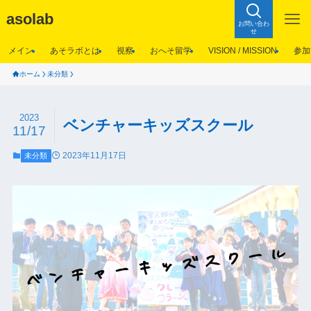
asolab
お問い合わ
せ
メイン
あそラボとは
視察
おへそ留学
VISION / MISSION
参加
ホーム
未分類
2023
ベンチャーキッズスクール
11/17
2023年11月17日
未分類